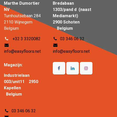
Marthe Dumortier
Bredabaan
NV
1303/pand d (naast
Turnhoutsebaan 284
Mediamarkt)
2110 Wijnegem
2900 Schoten
Belgium
Belgium
+32 3 3320082
03 346 06 32
info@easyfloors.net
info@easyfloors.net
Magazijn:
Industrielaan
003/unit11 2950
Kapellen
Belgium
03 346 06 32