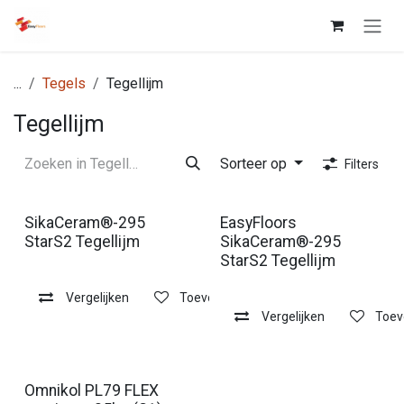
Overslaan naar inhoud
...
Tegels
Tegellijm
Tegellijm
Sorteer op
Filters
SikaCeram®-295
EasyFloors
StarS2 Tegellijm
SikaCeram®-295
StarS2 Tegellijm
Vergelijken
Toevoegen aan verlanglijst
Vergelijken
Toev
Omnikol PL79 FLEX