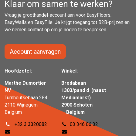
Klaar om samen te werken?
Vraag je groothandel-account aan voor EasyFloors,
EasyWalls en EasyTile. Je krijgt toegang tot B2B-prijzen en
we nemen contact op om je noden te bespreken.
Account aanvragen
Hoofdzetel:
Winkel:
Marthe Dumortier
Bredabaan
NV
1303/pand d (naast
Turnhoutsebaan 284
Mediamarkt)
2110 Wijnegem
2900 Schoten
Belgium
Belgium
+32 3 3320082
03 346 06 32