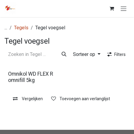
Overslaan naar inhoud
...
Tegels
Tegel voegsel
Tegel voegsel
Sorteer op
Filters
Omnikol WD FLEX R
omnifill 5kg
Vergelijken
Toevoegen aan verlanglijst