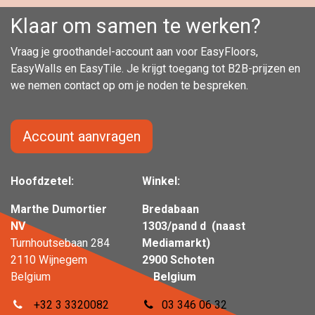
Klaar om samen te werken?
Vraag je groothandel-account aan voor EasyFloors,
EasyWalls en EasyTile. Je krijgt toegang tot B2B-prijzen en
we nemen contact op om je noden te bespreken.
Account aanvragen
Hoofdzetel:
Winkel:
Marthe Dumortier
Bredabaan
NV
1303/pand d (naast
Turnhoutsebaan 284
Mediamarkt)
2110 Wijnegem
2900 Schoten
Belgium
Belgium
+32 3 3320082
03 346 06 32