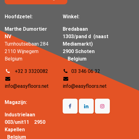
Hoofdzetel:
Winkel:
Marthe Dumortier
Bredabaan
NV
1303/pand d (naast
Turnhoutsebaan 284
Mediamarkt)
2110 Wijnegem
2900 Schoten
Belgium
Belgium
+32 3 3320082
03 346 06 32
info@easyfloors.net
info@easyfloors.net
Magazijn:
Industrielaan
003/unit11 2950
Kapellen
Belgium