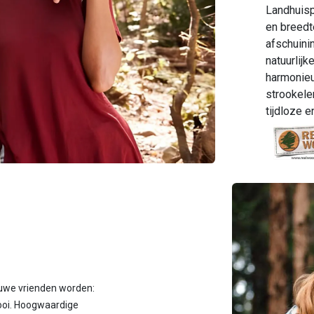
Landhuisp
en breedt
afschuini
natuurlij
harmonieu
strookele
tijdloze e
uwe vrienden worden:
oi. Hoogwaardige