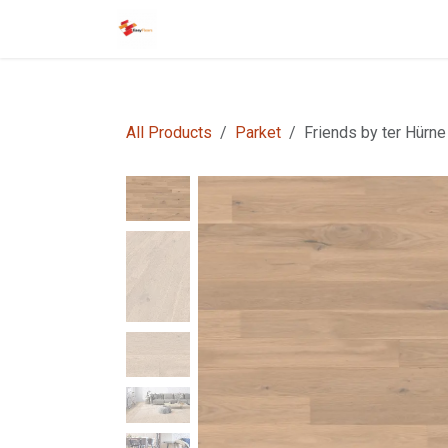
Overslaan naar inhoud
Startpagina
EasyFloors
EasyTile
All Products
Parket
Friends by ter Hürne