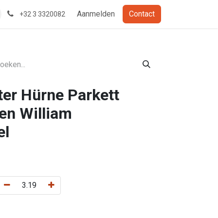
Aanmelden
Contact
+32 3 3320082
ter Hürne Parkett
en William
el