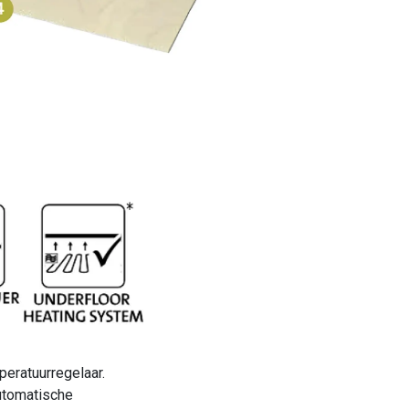
eratuurregelaar.
automatische