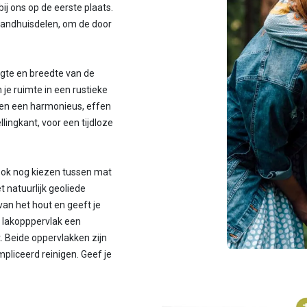
j ons op de eerste plaats.
 landhuisdelen, om de door
gte en breedte van de
 je ruimte in een rustieke
ren een harmonieus, effen
ingkant, voor een tijdloze
ook nog kiezen tussen mat
t natuurlijk geoliede
van het hout en geeft je
te lakopppervlak een
. Beide oppervlakken zijn
pliceerd reinigen. Geef je
ividualiteit!