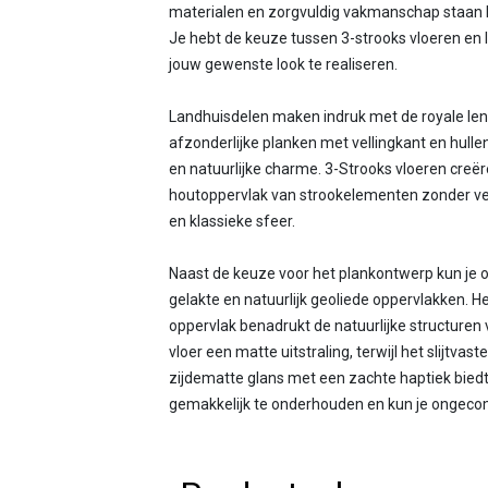
materialen en zorgvuldig vakmanschap staan bi
Je hebt de keuze tussen 3-strooks vloeren en
jouw gewenste look te realiseren.
Landhuisdelen maken indruk met de royale len
afzonderlijke planken met vellingkant en hullen
en natuurlijke charme. 3-Strooks vloeren creë
houtoppervlak van strookelementen zonder vell
en klassieke sfeer.
Naast de keuze voor het plankontwerp kun je 
gelakte en natuurlijk geoliede oppervlakken. He
oppervlak benadrukt de natuurlijke structuren 
vloer een matte uitstraling, terwijl het slijtvas
zijdematte glans met een zachte haptiek biedt
gemakkelijk te onderhouden en kun je ongecom
huis vorm met onze parketvloer en toon jouw ind