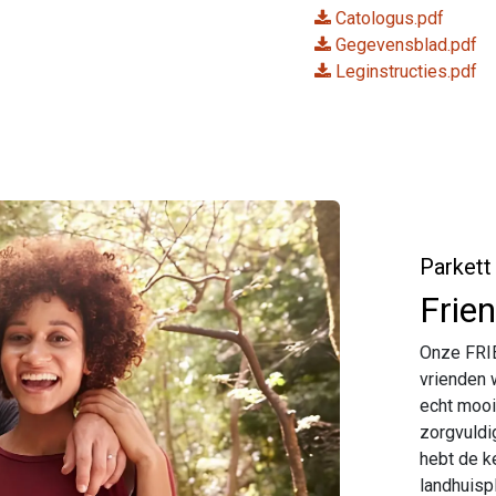
Catologus.pdf
Gegevensblad.pdf
Leginstructies.pdf
Parkett
Frie
Onze FRIE
vrienden 
echt mooi
zorgvuldi
hebt de k
landhuisp