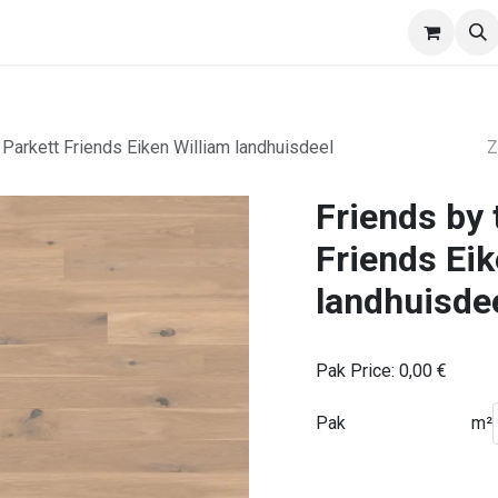
EasyWalls
Divisio
Afspraak
Verdelers
 Parkett Friends Eiken William landhuisdeel
Friends by 
Friends Eik
landhuisde
Pak Price:
0,00
€
Pak
m²