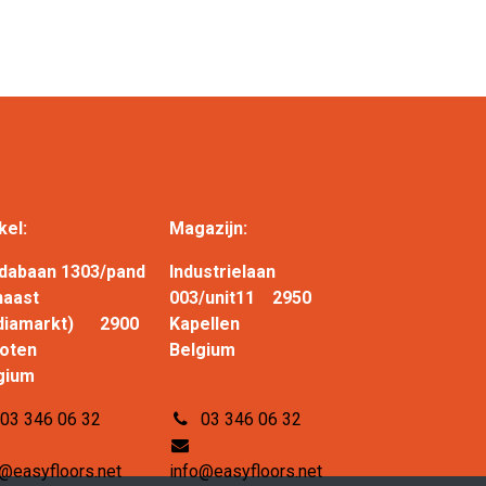
kel:
Magazijn:
dabaan 1303/pand
Industrielaan
naast
003/unit11 2950
diamarkt) 2900
Kapellen
choten
Belgium
gium
03 346 06 32
03 346 06 32
o@easyfloors.net
info@easyfloors.net