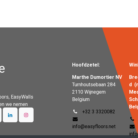
e
Hoofdzetel:
Win
Marthe Dumortier NV
Bre
Turnhoutsebaan 284
d (
2110 Wijnegem
Me
oors, EasyWalls
Belgium
S
n en we nemen
Bel
+32 3 3320082
info@easyfloors.net
inf