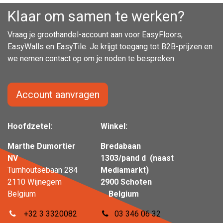
Klaar om samen te werken?
Vraag je groothandel-account aan voor EasyFloors,
EasyWalls en EasyTile. Je krijgt toegang tot B2B-prijzen en
we nemen contact op om je noden te bespreken.
Account aanvragen
Hoofdzetel:
Winkel:
Marthe Dumortier
Bredabaan
NV
1303/pand d (naast
Turnhoutsebaan 284
Mediamarkt)
2110 Wijnegem
2900 Schoten
Belgium
Belgium
+32 3 3320082
03 346 06 32