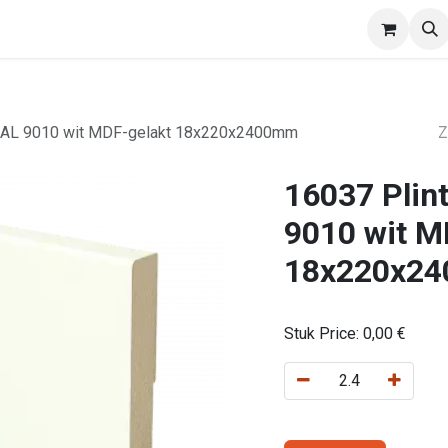
EasyWalls
Divisio
Afspraak
Verdelers
 RAL 9010 wit MDF-gelakt 18x220x2400mm
16037 Plin
9010 wit M
18x220x2
Stuk Price:
0,00
€