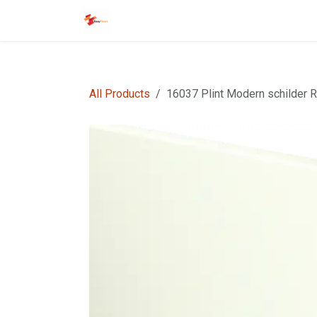
Overslaan naar inhoud
Startpagina
EasyFloors
EasyTile
All Products
16037 Plint Modern schilder