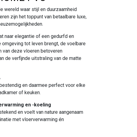
e wereld waar stijl en duurzaamheid
en zijn het toppunt van betaalbare luxe,
keuzemogelijkheden.
at naar elegantie of een gedurfd en
e omgeving tot leven brengt, de voelbare
en van deze vloeren betoveren
n de verfijnde uitstraling van de matte
%
bestendig en daarmee perfect voor elke
badkamer of keuken.
erwarming en -koeling
stekend en voelt van nature aangenaam
binatie met vloerverwarming én