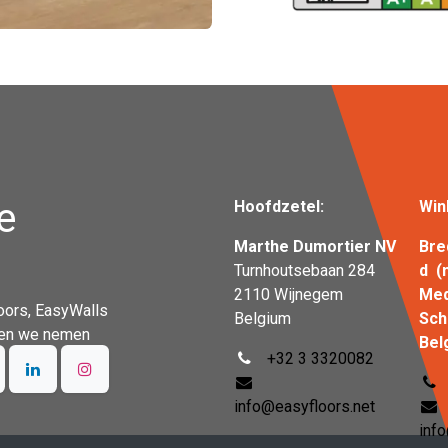
e
Hoofdzetel:
Win
Marthe Dumortier NV
Bre
Turnhoutsebaan 284
d (
2110 Wijnegem
Me
oors, EasyWalls
Belgium
S
n en we nemen
Bel
+32 3 3320082
info@easyfloors.net
inf