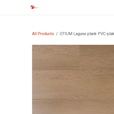
Overslaan naar inhoud
Startpagina
EasyFloors
EasyTile
All Products
OTIUM Lagune plank PVC-pla