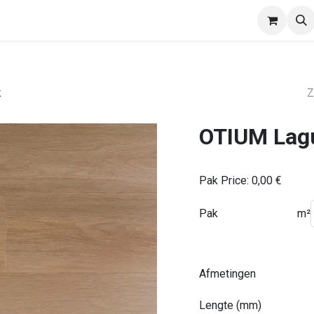
EasyWalls
Divisio
Afspraak
Verdelers
k
OTIUM Lagu
Pak Price:
0,00
€
Pak
m²
Afmetingen
Lengte (mm)