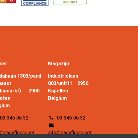
kel:
Magazijn:
dabaan 1303/pand
Industrielaan
naast
003/unit11 2950
diamarkt) 2900
Kapellen
choten
Belgium
gium
03 346 06 32
03 346 06 32
o@easyfloors.net
info@easyfloors.net