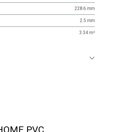
228.6 mm
2.5 mm
3.34 m²
 HOME PVC