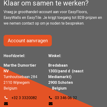
Klaar om samen te werken?
Vraag je groothandel-account aan voor EasyFloors,
EasyWalls en EasyTile. Je krijgt toegang tot B2B-prijzen en
we nemen contact op om je noden te bespreken.
Account aanvragen
Hoofdzetel:
Winkel:
Marthe Dumortier
Bredabaan
NV
1303/pand d (naast
Turnhoutsebaan 284
Mediamarkt)
2110 Wijnegem
2900 Schoten
Belgium
Belgium
+32 3 3320082
03 346 06 32