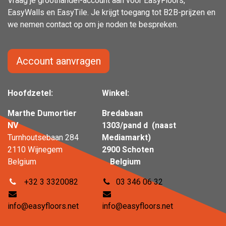
Vraag je groothandel-account aan voor EasyFloors,
EasyWalls en EasyTile. Je krijgt toegang tot B2B-prijzen en
we nemen contact op om je noden te bespreken.
Account aanvragen
Hoofdzetel:
Winkel:
Marthe Dumortier
Bredabaan
NV
1303/pand d (naast
Turnhoutsebaan 284
Mediamarkt)
2110 Wijnegem
2900 Schoten
Belgium
Belgium
+32 3 3320082
03 346 06 32
info@easyfloors.net
info@easyfloors.net