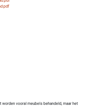
ad.pdf
ad.pdf
ct worden vooral meubels behandeld, maar het