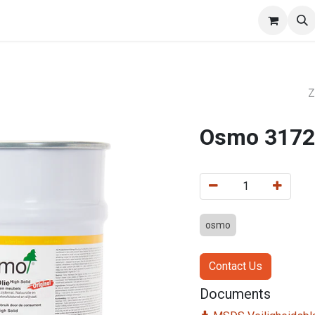
EasyWalls
Divisio
Afspraak
Verdelers
Osmo 3172 
osmo
Contact Us
Documents