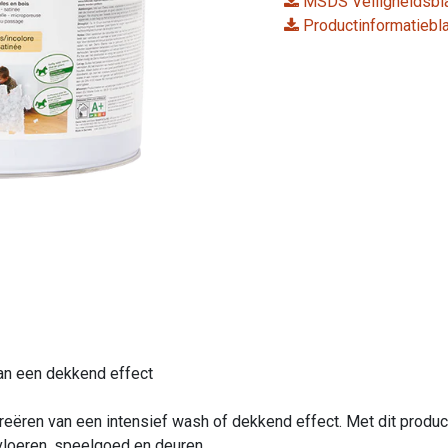
MSDS Veiligheidsbl
Productinformatiebl
van een dekkend effect
reëren van een intensief wash of dekkend effect. Met dit produ
vloeren, speelgoed en deuren.