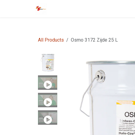
Overslaan naar inhoud
Startpagina
EasyFloors
EasyTile
All Products
Osmo 3172 Zijde 25 L