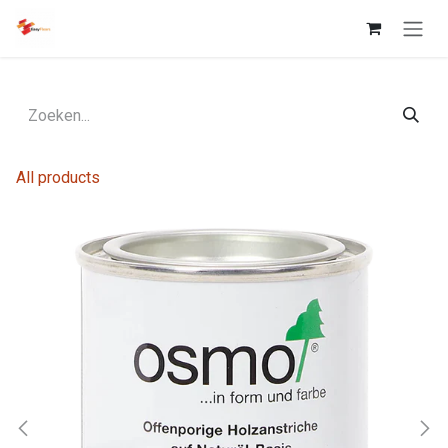
Overslaan naar inhoud
All products