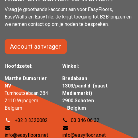
Vraag je groothandel-account aan voor EasyFloors,
EasyWalls en EasyTile. Je krijgt toegang tot B2B-prijzen en
we nemen contact op om je noden te bespreken.
Account aanvragen
Hoofdzetel:
Winkel:
Marthe Dumortier
Bredabaan
NV
1303/pand d (naast
Turnhoutsebaan 284
Mediamarkt)
2110 Wijnegem
2900 Schoten
Belgium
Belgium
+32 3 3320082
03 346 06 32
info@easyfloors.net
info@easyfloors.net