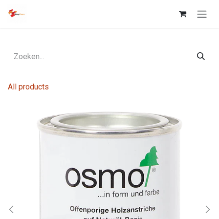
Overslaan naar inhoud
All products