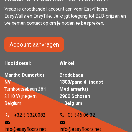
Vraag je groothandel-account aan voor EasyFloors,
EasyWalls en EasyTile. Je krijgt toegang tot B2B-prijzen en
we nemen contact op om je noden te bespreken.
Account aanvragen
Hoofdzetel:
Winkel:
Marthe Dumortier
Bredabaan
NV
1303/pand d (naast
Turnhoutsebaan 284
Mediamarkt)
2110 Wijnegem
2900 Schoten
Belgium
Belgium
+32 3 3320082
03 346 06 32
info@easyfloors.net
info@easyfloors.net