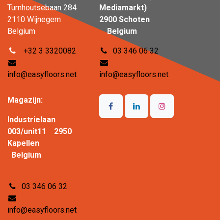
Turnhoutsebaan 284
Mediamarkt)
2110 Wijnegem
2900 Schoten
Belgium
Belgium
+32 3 3320082
03 346 06 32
info@easyfloors.net
info@easyfloors.net
Magazijn:
Industrielaan
003/unit11 2950
Kapellen
Belgium
03 346 06 32
info@easyfloors.net