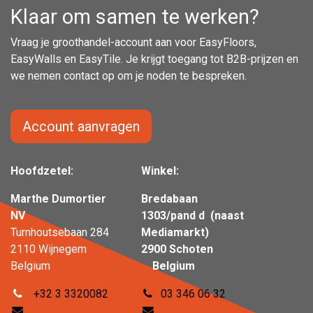
Klaar om samen te werken?
Vraag je groothandel-account aan voor EasyFloors,
EasyWalls en EasyTile. Je krijgt toegang tot B2B-prijzen en
we nemen contact op om je noden te bespreken.
Account aanvragen
Hoofdzetel:
Winkel:
Marthe Dumortier
Bredabaan
NV
1303/pand d (naast
Turnhoutsebaan 284
Mediamarkt)
2110 Wijnegem
2900 Schoten
Belgium
Belgium
+32 3 3320082
03 346 06 32