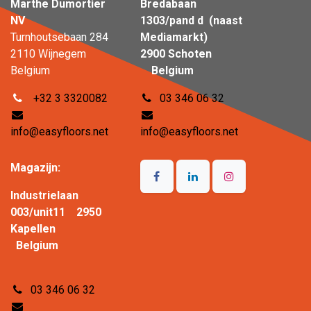
Marthe Dumortier
Bredabaan
NV
1303/pand d (naast
Turnhoutsebaan 284
Mediamarkt)
2110 Wijnegem
2900 Schoten
Belgium
Belgium
+32 3 3320082
03 346 06 32
info@easyfloors.net
info@easyfloors.net
Magazijn:
Industrielaan
003/unit11 2950
Kapellen
Belgium
03 346 06 32