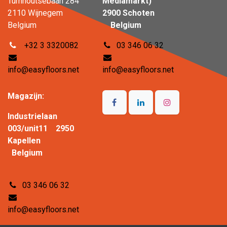
Turnhoutsebaan 284
Mediamarkt)
2110 Wijnegem
2900 Schoten
Belgium
Belgium
+32 3 3320082
03 346 06 32
info@easyfloors.net
info@easyfloors.net
Magazijn:
Industrielaan
003/unit11 2950
Kapellen
Belgium
03 346 06 32
info@easyfloors.net