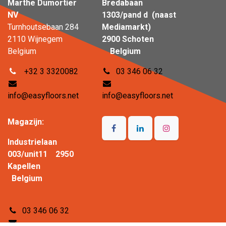
Marthe Dumortier
Bredabaan
NV
1303/pand d (naast
Turnhoutsebaan 284
Mediamarkt)
2110 Wijnegem
2900 Schoten
Belgium
Belgium
+32 3 3320082
03 346 06 32
info@easyfloors.net
info@easyfloors.net
Magazijn:
Industrielaan
003/unit11 2950
Kapellen
Belgium
03 346 06 32