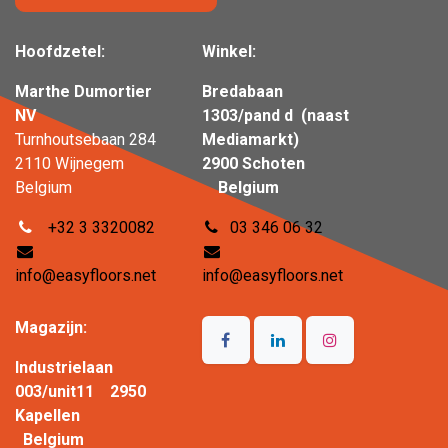
Hoofdzetel:
Winkel:
Marthe Dumortier
Bredabaan
NV
1303/pand d (naast
Turnhoutsebaan 284
Mediamarkt)
2110 Wijnegem
2900 Schoten
Belgium
Belgium
+32 3 3320082
03 346 06 32
info@easyfloors.net
info@easyfloors.net
Magazijn:
Industrielaan
003/unit11 2950
Kapellen
Belgium