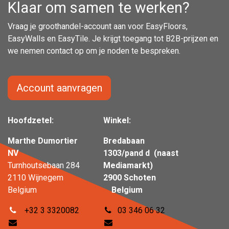
Klaar om samen te werken?
Vraag je groothandel-account aan voor EasyFloors,
EasyWalls en EasyTile. Je krijgt toegang tot B2B-prijzen en
we nemen contact op om je noden te bespreken.
Account aanvragen
Hoofdzetel:
Winkel:
Marthe Dumortier
Bredabaan
NV
1303/pand d (naast
Turnhoutsebaan 284
Mediamarkt)
2110 Wijnegem
2900 Schoten
Belgium
Belgium
+32 3 3320082
03 346 06 32