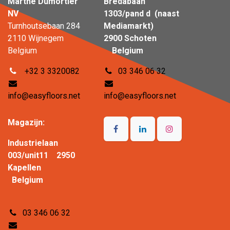
Marthe Dumortier
Bredabaan
NV
1303/pand d (naast
Turnhoutsebaan 284
Mediamarkt)
2110 Wijnegem
2900 Schoten
Belgium
Belgium
+32 3 3320082
03 346 06 32
info@easyfloors.net
info@easyfloors.net
Magazijn:
Industrielaan
003/unit11 2950
Kapellen
Belgium
03 346 06 32