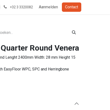
Aanmelden
Contact
+32 3 3320082
 Quarter Round Venera
und Lenght 2400mm Width: 28 mm Height 15
each EasyFloor WPC, SPC and Herringbone