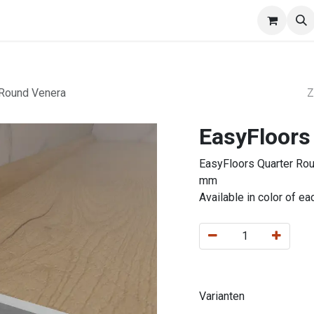
EasyWalls
Divisio
Afspraak
Verdelers
 Round Venera
EasyFloors
EasyFloors Quarter Ro
mm
Available in color of 
Varianten