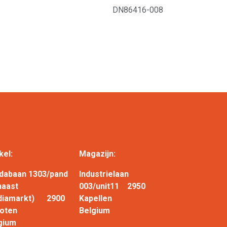
DN86416-008
kel:
Magazijn:
dabaan 1303/pand
Industrielaan
naast
003/unit11 2950
diamarkt) 2900
Kapellen
choten
Belgium
gium