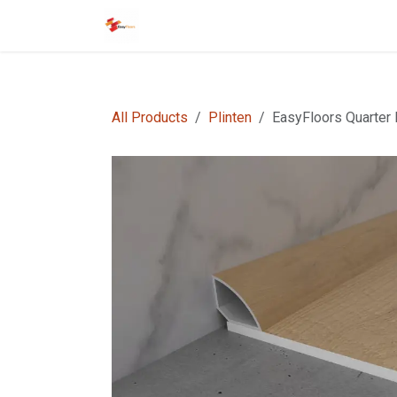
Overslaan naar inhoud
Startpagina
EasyFloors
EasyTile
All Products
Plinten
EasyFloors Quarter