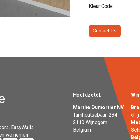
Kleur Code
Contact Us
e
Hoofdzetel:
Win
Marthe Dumortier NV
Bre
Turnhoutsebaan 284
d (
2110 Wijnegem
Me
oors, EasyWalls
Belgium
S
n en we nemen
Bel