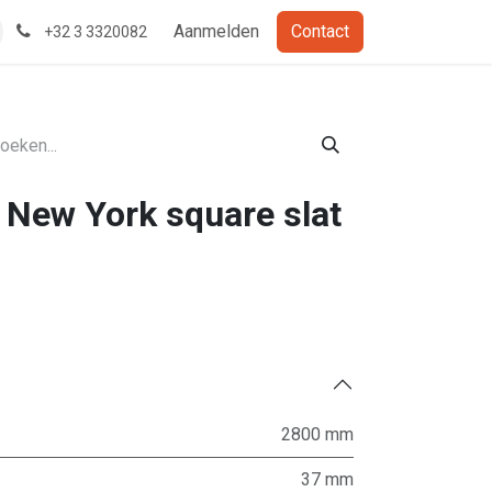
Aanmelden
Contact
+32 3 3320082
 New York square slat
2800 mm
37 mm