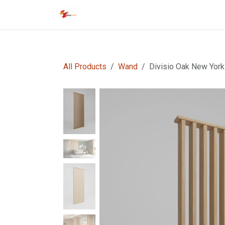
Overslaan naar inhoud
Startpagina
EasyFloors
EasyTile
All Products
Wand
Divisio Oak New York