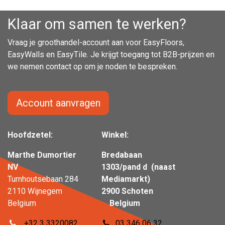
Klaar om samen te werken?
Vraag je groothandel-account aan voor EasyFloors,
EasyWalls en EasyTile. Je krijgt toegang tot B2B-prijzen en
we nemen contact op om je noden te bespreken.
Account aanvragen
Hoofdzetel:
Winkel:
Marthe Dumortier
Bredabaan
NV
1303/pand d (naast
Turnhoutsebaan 284
Mediamarkt)
2110 Wijnegem
2900 Schoten
Belgium
Belgium
+32 3 3320082
03 346 06 32