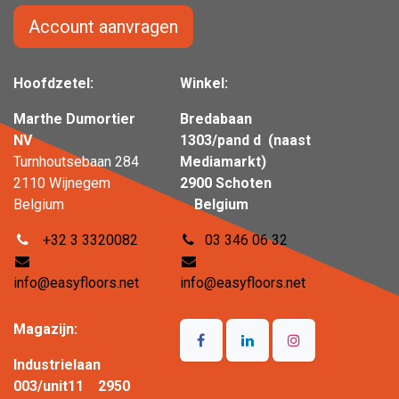
Account aanvragen
Hoofdzetel:
Winkel:
Marthe Dumortier
Bredabaan
NV
1303/pand d (naast
Turnhoutsebaan 284
Mediamarkt)
2110 Wijnegem
2900 Schoten
Belgium
Belgium
+32 3 3320082
03 346 06 32
info@easyfloors.net
info@easyfloors.net
Magazijn:
Industrielaan
003/unit11 2950