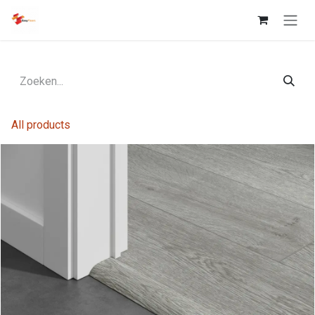
Overslaan naar inhoud
All products