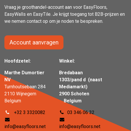
Vraag je groothandel-account aan voor EasyFloors,
EasyWalls en EasyTile. Je krijgt toegang tot B2B-prijzen en
we nemen contact op om je noden te bespreken.
Account aanvragen
Hoofdzetel:
Winkel:
Marthe Dumortier
Bredabaan
NV
1303/pand d (naast
Turnhoutsebaan 284
Mediamarkt)
2110 Wijnegem
2900 Schoten
Belgium
Belgium
+32 3 3320082
03 346 06 32
info@easyfloors.net
info@easyfloors.net