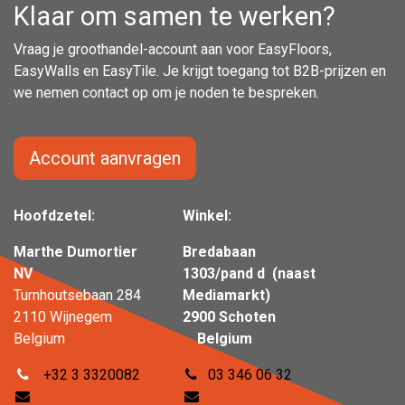
Klaar om samen te werken?
Vraag je groothandel-account aan voor EasyFloors,
EasyWalls en EasyTile. Je krijgt toegang tot B2B-prijzen en
we nemen contact op om je noden te bespreken.
Account aanvragen
Hoofdzetel:
Winkel:
Marthe Dumortier
Bredabaan
NV
1303/pand d (naast
Turnhoutsebaan 284
Mediamarkt)
2110 Wijnegem
2900 Schoten
Belgium
Belgium
+32 3 3320082
03 346 06 32