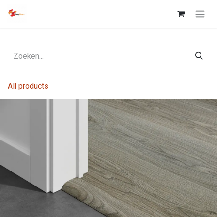
Overslaan naar inhoud
All products