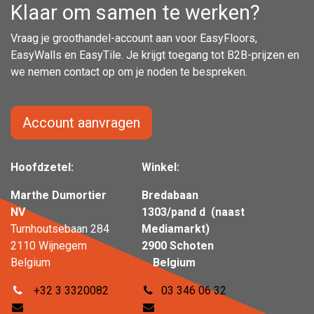
Klaar om samen te werken?
Vraag je groothandel-account aan voor EasyFloors,
EasyWalls en EasyTile. Je krijgt toegang tot B2B-prijzen en
we nemen contact op om je noden te bespreken.
Account aanvragen
Hoofdzetel:
Winkel:
Marthe Dumortier
Bredabaan
NV
1303/pand d (naast
Turnhoutsebaan 284
Mediamarkt)
2110 Wijnegem
2900 Schoten
Belgium
Belgium
+32 3 3320082
03 346 06 32