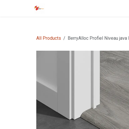
Overslaan naar inhoud
Startpagina
EasyFloors
EasyTile
All Products
BerryAlloc Profiel Niveau java 