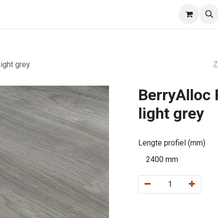
EasyWalls
Divisio
Afspraak
Verdelers
light grey
BerryAlloc 
light grey
Lengte profiel (mm)