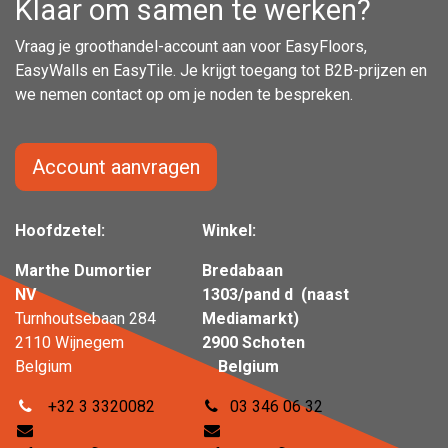
Klaar om samen te werken?
Vraag je groothandel-account aan voor EasyFloors,
EasyWalls en EasyTile. Je krijgt toegang tot B2B-prijzen en
we nemen contact op om je noden te bespreken.
Account aanvragen
Hoofdzetel:
Winkel:
Marthe Dumortier
Bredabaan
NV
1303/pand d (naast
Turnhoutsebaan 284
Mediamarkt)
2110 Wijnegem
2900 Schoten
Belgium
Belgium
+32 3 3320082
03 346 06 32