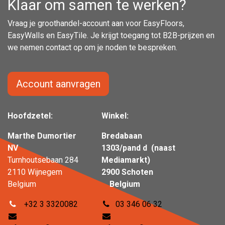
Klaar om samen te werken?
Vraag je groothandel-account aan voor EasyFloors,
EasyWalls en EasyTile. Je krijgt toegang tot B2B-prijzen en
we nemen contact op om je noden te bespreken.
Account aanvragen
Hoofdzetel:
Winkel:
Marthe Dumortier
Bredabaan
NV
1303/pand d (naast
Turnhoutsebaan 284
Mediamarkt)
2110 Wijnegem
2900 Schoten
Belgium
Belgium
+32 3 3320082
03 346 06 32