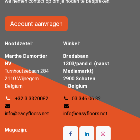
we nemen contact op om je noden te bespreken.
Account aanvragen
Hoofdzetel:
Winkel:
Marthe Dumortier
Bredabaan
NV
1303/pand d (naast
Turnhoutsebaan 284
Mediamarkt)
2110 Wijnegem
2900 Schoten
Belgium
Belgium
+32 3 3320082
03 346 06 32
info@easyfloors.net
info@easyfloors.net
Magazijn: