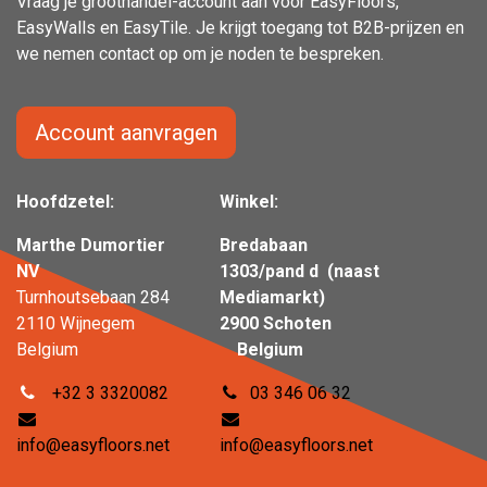
Vraag je groothandel-account aan voor EasyFloors,
EasyWalls en EasyTile. Je krijgt toegang tot B2B-prijzen en
we nemen contact op om je noden te bespreken.
Account aanvragen
Hoofdzetel:
Winkel:
Marthe Dumortier
Bredabaan
NV
1303/pand d (naast
Turnhoutsebaan 284
Mediamarkt)
2110 Wijnegem
2900 Schoten
Belgium
Belgium
+32 3 3320082
03 346 06 32
info@easyfloors.net
info@easyfloors.net