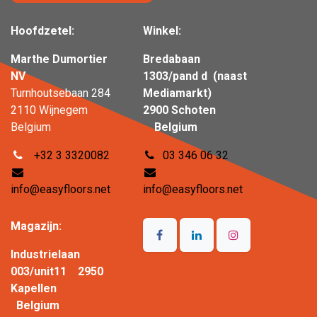
Hoofdzetel:
Winkel:
Marthe Dumortier
Bredabaan
NV
1303/pand d (naast
Turnhoutsebaan 284
Mediamarkt)
2110 Wijnegem
2900 Schoten
Belgium
Belgium
+32 3 3320082
03 346 06 32
info@easyfloors.net
info@easyfloors.net
Magazijn:
Industrielaan
003/unit11 2950
Kapellen
Belgium