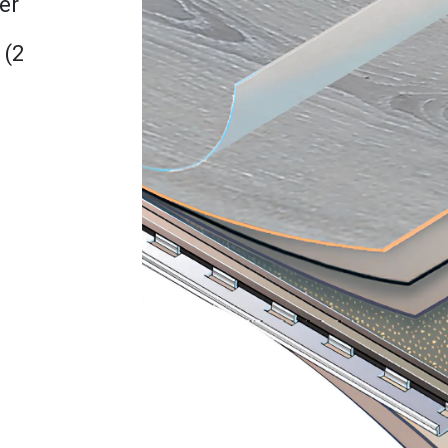
ier
 (2