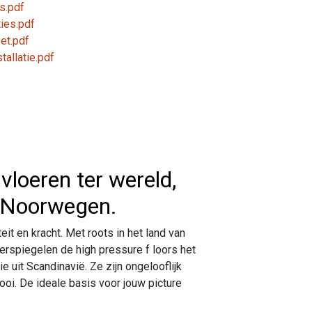
es.pdf
ies.pdf
et.pdf
allatie.pdf
vloeren ter wereld,
 Noorwegen.
eit en kracht. Met roots in het land van
erspiegelen de high pressure f loors het
e uit Scandinavië. Ze zijn ongelooflijk
mooi. De ideale basis voor jouw picture