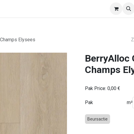
EasyWalls
Divisio
Afspraak
Verdelers
e Champs Elysees
BerryAlloc
Champs El
Pak Price:
0,00
€
Pak
m²
Beursactie