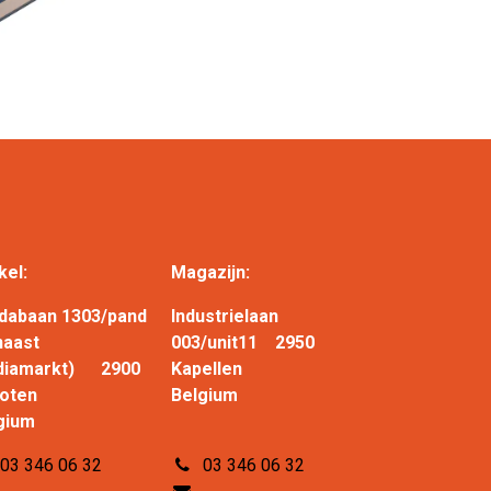
kel:
Magazijn:
dabaan 1303/pand
Industrielaan
naast
003/unit11 2950
diamarkt) 2900
Kapellen
choten
Belgium
gium
03 346 06 32
03 346 06 32