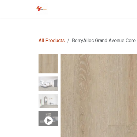
Overslaan naar inhoud
Startpagina
EasyFloors
EasyTile
All Products
BerryAlloc Grand Avenue Cor