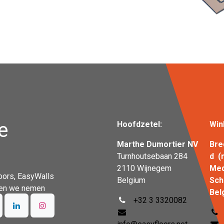
e
Hoofdzetel:
Win
Marthe Dumortier NV
Bre
Turnhoutsebaan 284
d (
2110 Wijnegem
Me
oors, EasyWalls
Belgium
S
n en we nemen
Bel
+32 3 3320082