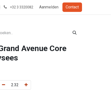
Aanmelden
Contact
+32 3 3320082
 Grand Avenue Core
ysees