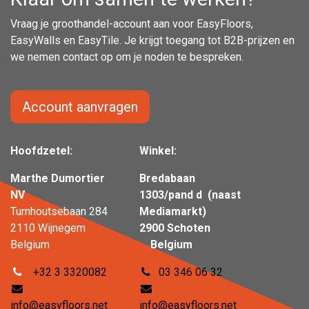
Vraag je groothandel-account aan voor EasyFloors,
EasyWalls en EasyTile. Je krijgt toegang tot B2B-prijzen en
we nemen contact op om je noden te bespreken.
Account aanvragen
Hoofdzetel:
Winkel:
Marthe Dumortier
Bredabaan
NV
1303/pand d (naast
Turnhoutsebaan 284
Mediamarkt)
2110 Wijnegem
2900 Schoten
Belgium
Belgium
+32 3 3320082
03 346 06 32
info@easyfloors.net
info@easyfloors.net