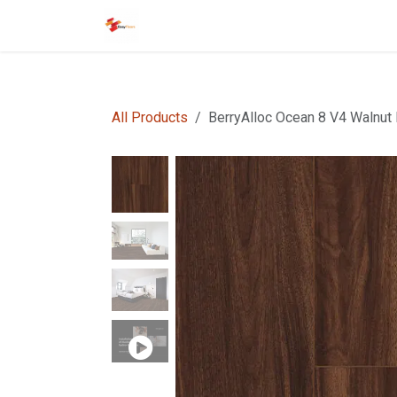
Overslaan naar inhoud
Startpagina
EasyFloors
EasyTile
All Products
BerryAlloc Ocean 8 V4 Walnut