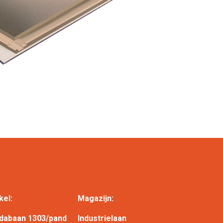
kel:
Magazijn:
dabaan 1303/pand
Industrielaan