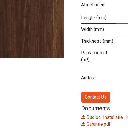
Afmetingen
Lengte (mm)
Width (mm)
Thickness (mm)
Pack content
(m²)
Andere
Contact Us
Documents
Duoloc_Installatie_I
Garantie.pdf