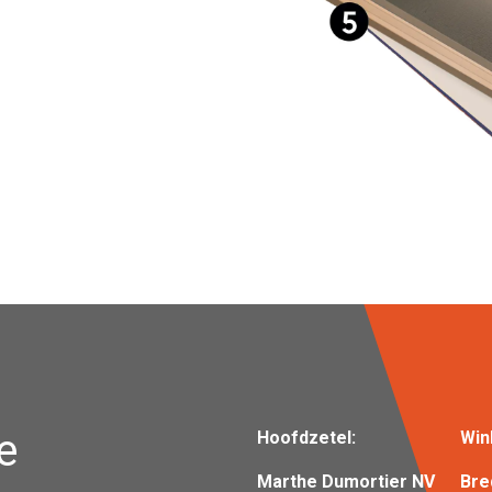
e
Hoofdzetel:
Win
Marthe Dumortier NV
Bre