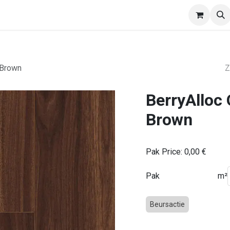
EasyWalls
Divisio
Afspraak
Verdelers
 Brown
BerryAlloc
Brown
Pak Price:
0,00
€
Pak
m²
Beursactie