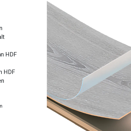
n
lt
van HDF
an HDF
en
en