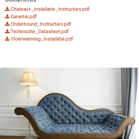
Chateau+_Installatie_Instructies.pdf
Garantie.pdf
Onderhound_Instructies.pdf
Technische_Datasheet.pdf
Vloerwarming_Installatie.pdf