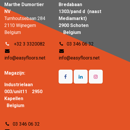
Marthe Dumortier
Bredabaan
NV
1303/pand d (naast
Turnhoutsebaan 284
Mediamarkt)
2110 Wijnegem
2900 Schoten
Belgium
Belgium
+32 3 3320082
03 346 06 32
info@easyfloors.net
info@easyfloors.net
Magazijn:
Industrielaan
003/unit11 2950
Kapellen
Belgium
03 346 06 32