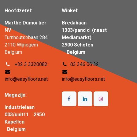
Hoofdzetel:
Winkel:
Marthe Dumortier
Bredabaan
NV
1303/pand d (naast
Turnhoutsebaan 284
Mediamarkt)
2110 Wijnegem
2900 Schoten
Belgium
Belgium
+32 3 3320082
03 346 06 32
info@easyfloors.net
info@easyfloors.net
Magazijn:
Industrielaan
003/unit11 2950
Kapellen
Belgium