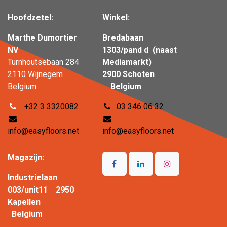
Hoofdzetel:
Winkel:
Marthe Dumortier
Bredabaan
NV
1303/pand d (naast
Turnhoutsebaan 284
Mediamarkt)
2110 Wijnegem
2900 Schoten
Belgium
Belgium
+32 3 3320082
03 346 06 32
info@easyfloors.net
info@easyfloors.net
Magazijn:
Industrielaan
003/unit11 2950
Kapellen
Belgium