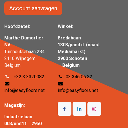
Account aanvragen
Hoofdzetel:
Winkel:
Marthe Dumortier
Bredabaan
NV
1303/pand d (naast
Turnhoutsebaan 284
Mediamarkt)
2110 Wijnegem
2900 Schoten
Belgium
Belgium
+32 3 3320082
03 346 06 32
info@easyfloors.net
info@easyfloors.net
Magazijn:
Industrielaan
003/unit11 2950