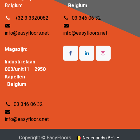
Belgium
Belgium
+32 3 3320082
03 346 06 32
info@easyfloors.net
info@easyfloors.net
Magazijn:
Industrielaan
003/unit11 2950
Kapellen
Belgium
03 346 06 32
info@easyfloors.net
Copyright © EasyFloors
Nederlands (BE)