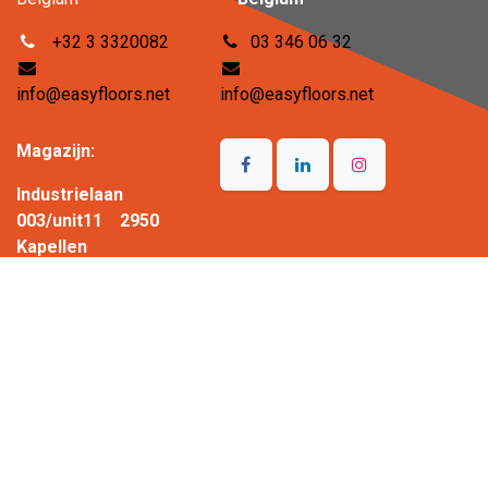
+32 3 3320082
03 346 06 32
info@easyfloors.net
info@easyfloors.net
Magazijn:
Industrielaan
003/unit11 2950
Kapellen
Belgium
03 346 06 32
info@easyfloors.net
Copyright © EasyFloors
Nederlands (BE)