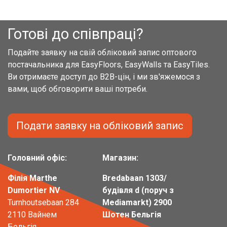
Готові до співпраці?
Подайте заявку на свій обліковий запис оптового
постачальника для EasyFloors, EasyWalls та EasyTiles.
Ви отримаєте доступ до B2B-цін, і ми зв'яжемося з
вами, щоб обговорити ваші потреби.
Подати заявку на обліковий запис
Головний офіс:
Магазин:
Філія Marthe
Bredabaan 1303/
Dumortier NV
будівля d (поруч з
Turnhoutsebaan 284
Mediamarkt) 2900
2110 Вайнем
Шотен Бельгія
Бельгія