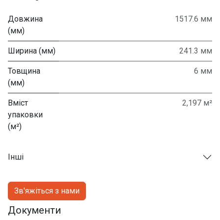
Довжина
1517.6 мм
(мм)
Ширина (мм)
241.3 мм
Товщина
6 мм
(мм)
Вміст
2,197 м²
упаковки
(м²)
Інші
Зв'яжіться з нами
Документи