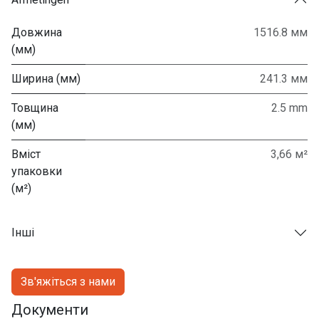
Довжина
1516.8 мм
(мм)
Ширина (мм)
241.3 мм
Товщина
2.5 mm
(мм)
Вміст
3,66 м²
упаковки
(м²)
Інші
Зв'яжіться з нами
Документи