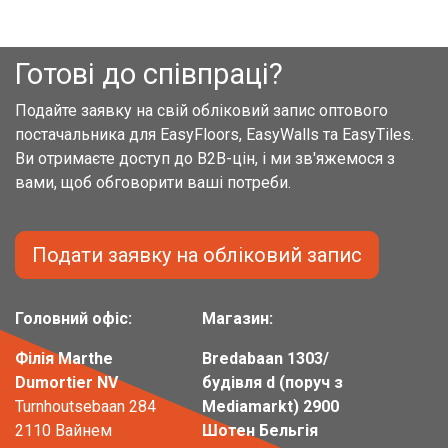
Готові до співпраці?
Подайте заявку на свій обліковий запис оптового
постачальника для EasyFloors, EasyWalls та EasyTiles.
Ви отримаєте доступ до B2B-цін, і ми зв'яжемося з
вами, щоб обговорити ваші потреби.
Подати заявку на обліковий запис
Головний офіс:
Магазин:
Філія Marthe
Bredabaan 1303/
Dumortier NV
будівля d (поруч з
Turnhoutsebaan 284
Mediamarkt) 2900
2110 Вайнем
Шотен Бельгія