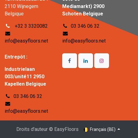
2110 Wijnegem
Mediamarkt) 2900
Belgique
Schoten Belgique
+32 3 3320082
03 346 06 32
info@easyfloors.net
info@easyfloors.net
Entrepôt :
Industrielaan
003/unité11 2950
Kapellen Belgique
03 346 06 32
info@easyfloors.net
Droits d'auteur © EasyFloors
Français (BE)