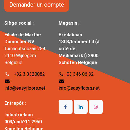
Demander un compte
Siège social :
Magasin :
Filiale de Marthe
Bredabaan
Dumortier NV
1303/bâtiment d (à
Turnhoutsebaan 284
côté de
2110 Wijnegem
Mediamarkt) 2900
Belgique
Schoten Belgique
+32 3 3320082
03 346 06 32
info@easyfloors.net
info@easyfloors.net
Entrepôt :
Industrielaan
003/unité11 2950
Kapellen Belgique