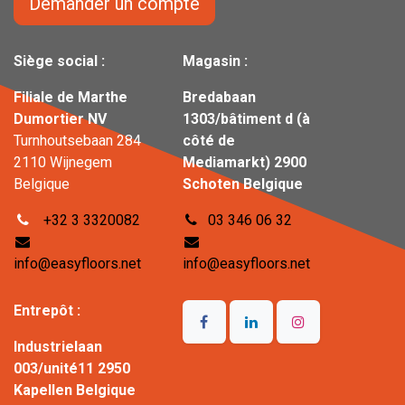
Demander un compte
Siège social :
Magasin :
Filiale de Marthe
Bredabaan
Dumortier NV
1303/bâtiment d (à
Turnhoutsebaan 284
côté de
2110 Wijnegem
Mediamarkt) 2900
Belgique
Schoten Belgique
+32 3 3320082
03 346 06 32
info@easyfloors.net
info@easyfloors.net
Entrepôt :
Industrielaan
003/unité11 2950
Kapellen Belgique